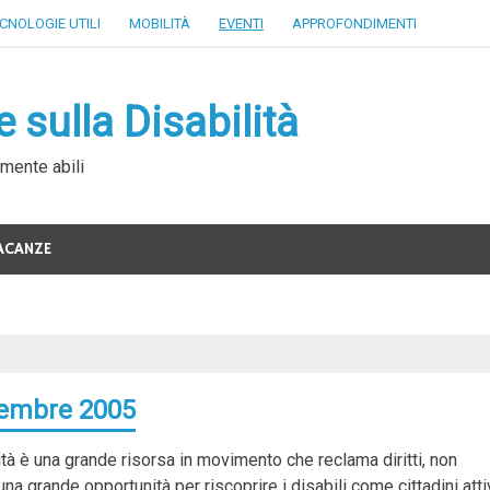
CNOLOGIE UTILI
MOBILITÀ
EVENTI
APPROFONDIMENTI
 sulla Disabilità
mente abili
ACANZE
cembre 2005
lità è una grande risorsa in movimento che reclama diritti, non
na grande opportunità per riscoprire i disabili come cittadini atti