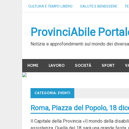
Skip
CULTURA E TEMPO LIBERO
SALUTE E BENESSERE
TE
to
content
ProvinciAbile Portale
Notizie e approfondimenti sul mondo dei diversa
HOME
LAVORO
SOCIETÀ
SPORT
V
CATEGORIA:
EVENTI
Roma, Piazza del Popolo, 18 di
Il Capitale della Provincia «Il mondo della disabi
assistenza. Quella del 18 sarà una grande festa, u